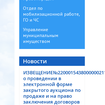
Отдел по
мобилизационной работе,
ГО и ЧС
Управление
муниципальным
имуществом
Новости
ИЗВЕЩЕНИЕ№220001543800000021
о проведении в
электронной форме
закрытого аукциона по
продаже и на право
заключения договоров