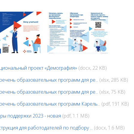
циональный проект «Демография»
(docx, 22 KB)
речень образовательных программ для ре...
(xlsx, 285 KB)
фия-лист-1а
демография-лист-2
речень образовательных программ для ре...
(xlsx, 75 KB)
речень образовательных программ Карель...
(pdf, 191 KB)
ры поддержки 2023 - новая
(pdf, 1.1 MB)
струкция для работодателей по подбору ...
(docx, 1.6 MB)