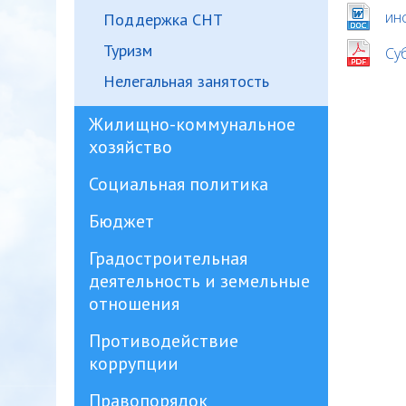
ин
Поддержка СНТ
Туризм
Су
Нелегальная занятость
Жилищно-коммунальное
хозяйство
Социальная политика
Бюджет
Градостроительная
деятельность и земельные
отношения
Противодействие
коррупции
Правопорядок