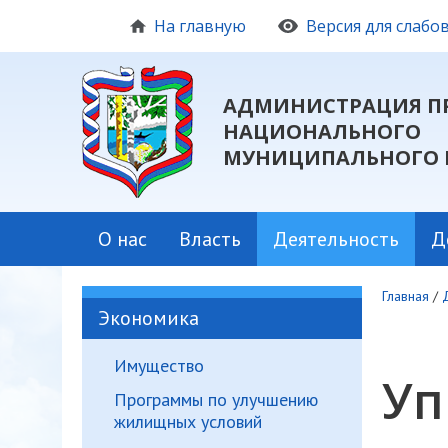
На главную
Версия для слаб
АДМИНИСТРАЦИЯ П
НАЦИОНАЛЬНОГО
МУНИЦИПАЛЬНОГО 
О нас
Власть
Деятельность
Д
Главная
/
Экономика
Имущество
Уп
Программы по улучшению
жилищных условий