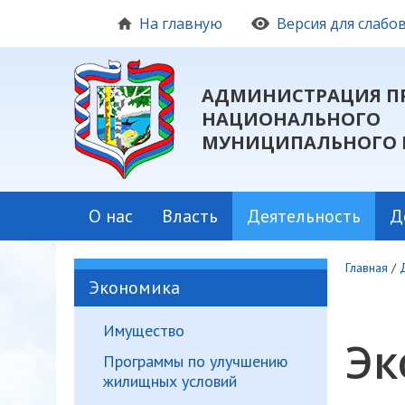
На главную
Версия для слаб
АДМИНИСТРАЦИЯ П
НАЦИОНАЛЬНОГО
МУНИЦИПАЛЬНОГО 
О нас
Власть
Деятельность
Д
Главная
/
Экономика
Имущество
Эк
Программы по улучшению
жилищных условий