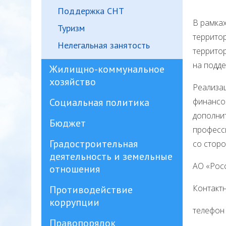
Поддержка СНТ
В рамка
Туризм
террито
Нелегальная занятость
территор
на подд
Жилищно-коммунальное
хозяйство
Реализац
Социальная политика
финансо
дополнит
Бюджет
професс
Градостроительная
со сторо
деятельность и земельные
АО «Росс
отношения
Контакт
Противодействие
коррупции
телефон 
Правопорядок