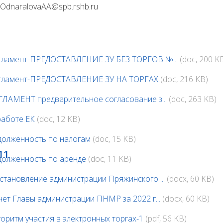
 OdnaralovaAA@spb.rshb.ru
гламент-ПРЕДОСТАВЛЕНИЕ ЗУ БЕЗ ТОРГОВ №...
(doc, 200 K
гламент-ПРЕДОСТАВЛЕНИЕ ЗУ НА ТОРГАХ
(doc, 216 KB)
ГЛАМЕНТ предварительное согласование з...
(doc, 263 KB)
работе ЕК
(doc, 12 KB)
долженность по налогам
(doc, 15 KB)
11
долженность по аренде
(doc, 11 KB)
становление администрации Пряжинского ...
(docx, 60 KB)
чет Главы администрации ПНМР за 2022 г...
(docx, 60 KB)
горитм участия в электронных торгах-1
(pdf, 56 KB)