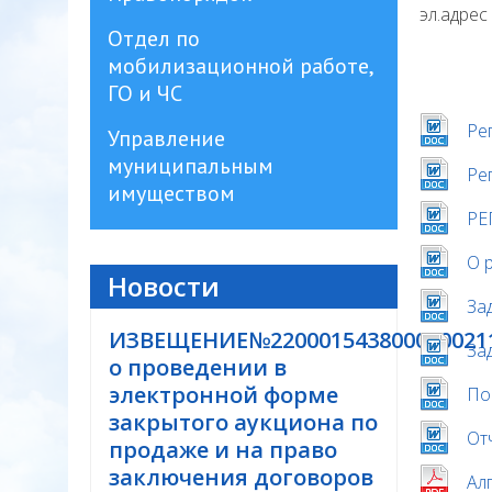
эл.адрес
Отдел по
мобилизационной работе,
ГО и ЧС
Ре
Управление
муниципальным
Ре
имуществом
РЕ
О 
Новости
За
ИЗВЕЩЕНИЕ№220001543800000021
За
о проведении в
электронной форме
По
закрытого аукциона по
От
продаже и на право
заключения договоров
Ал