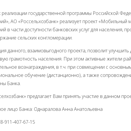
х реализации государственной программы Российской Феде
рий», АО «Россельхозбанк» реализует проект «Мобильный м
ий в части доступности банковских услуг для населения, 
ержание сельских конгломерации.
ия данного, взаимовыгодного проекта, позволит улучшить 
вую грамотность населения. При этом активные жители ра
ельное вознаграждения, в т.ч. при совмещении с основны
иональное обучение (дистанционно), а также сопровожде
ны Банка.
елхозбанк» предлагает Вам принять участие в данном прое
ное лицо Банка: Однаралова Анна Анатольевна
8-911-407-67-15