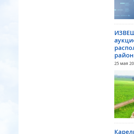
ИЗВЕЩ
аукци
распо
район
25 мая 2
Карел