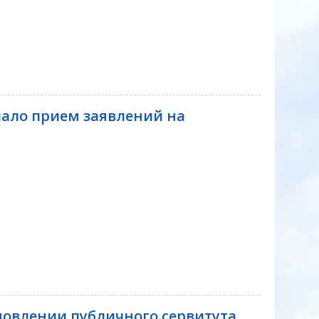
чало прием заявлений на
овлении публичного сервитута