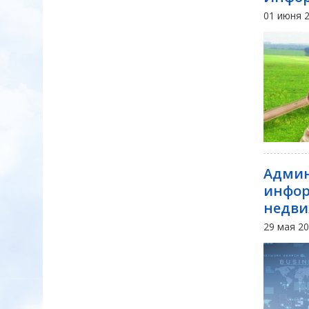
01 июня 
Админ
инфор
недви
29 мая 2