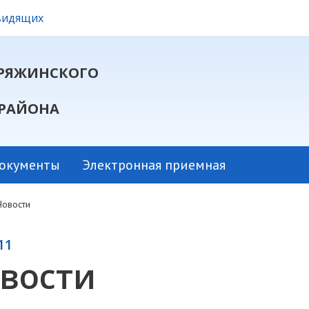
овидящих
РЯЖИНСКОГО
РАЙОНА
окументы
Электронная приемная
Новости
11
вости