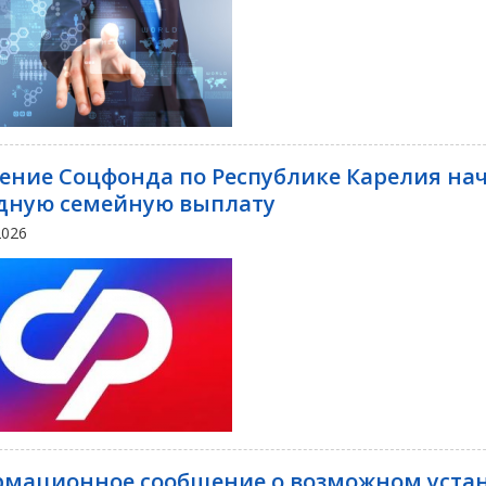
ение Соцфонда по Республике Карелия на
дную семейную выплату
2026
мационное сообщение о возможном устан