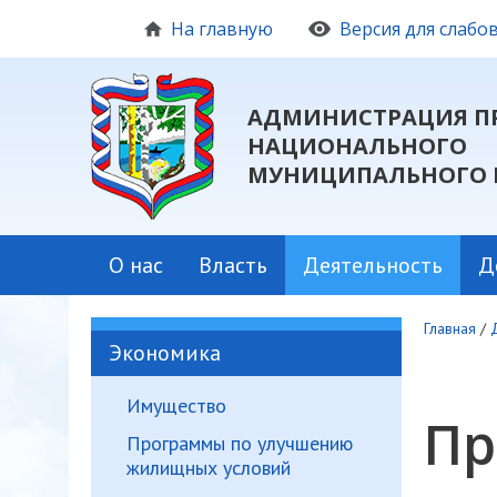
На главную
Версия для слаб
АДМИНИСТРАЦИЯ П
НАЦИОНАЛЬНОГО
МУНИЦИПАЛЬНОГО 
О нас
Власть
Деятельность
Д
Главная
/
Экономика
Имущество
Пр
Программы по улучшению
жилищных условий