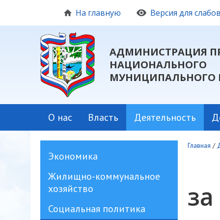
На главную
Версия для слаб
АДМИНИСТРАЦИЯ П
НАЦИОНАЛЬНОГО
МУНИЦИПАЛЬНОГО 
О нас
Власть
Деятельность
Д
Главная
/
Экономика
Жилищно-коммунальное
за
хозяйство
Социальная политика