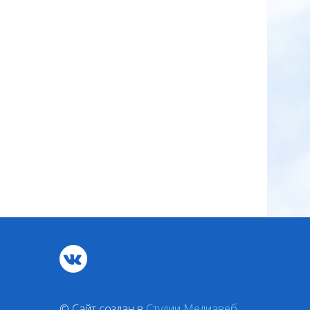
© Сайт создан в
Студии Медиавеб