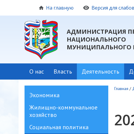
На главную
Версия для слаб
АДМИНИСТРАЦИЯ П
НАЦИОНАЛЬНОГО
МУНИЦИПАЛЬНОГО 
О нас
Власть
Деятельность
Д
Главная
/
Экономика
Жилищно-коммунальное
20
хозяйство
Социальная политика