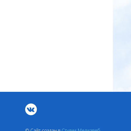
© Сайт создан в
Студии Медиавеб