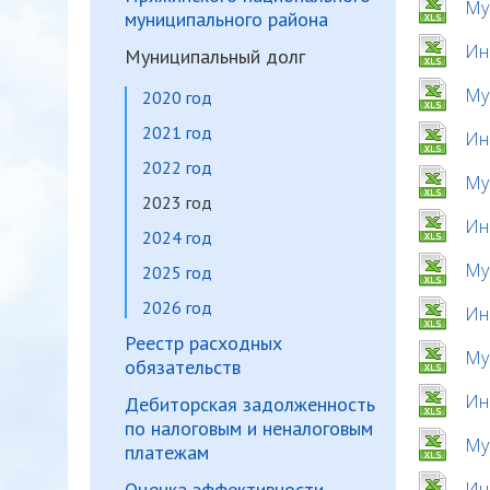
Му
муниципального района
Ин
Муниципальный долг
Му
2020 год
2021 год
Ин
2022 год
Му
2023 год
Ин
2024 год
Му
2025 год
2026 год
Ин
Реестр расходных
Му
обязательств
Ин
Дебиторская задолженность
по налоговым и неналоговым
Му
платежам
Оценка эффективности
Ин