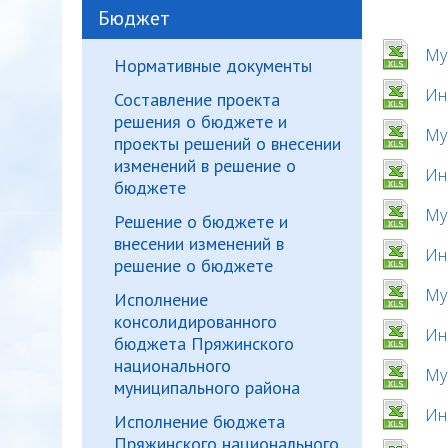
Бюджет
Му
Нормативные документы
Ин
Составление проекта
решения о бюджете и
Му
проекты решений о внесении
изменений в решение о
Ин
бюджете
Му
Решение о бюджете и
внесении изменений в
Ин
решение о бюджете
Му
Исполнение
консолидированного
Ин
бюджета Пряжинского
национального
Му
муниципального района
Ин
Исполнение бюджета
Пряжинского национального