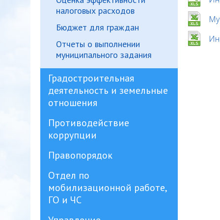
налоговых расходов
Му
Бюджет для граждан
Ин
Отчеты о выполнении
муниципального задания
Градостроительная
деятельность и земельные
отношения
Противодействие
коррупции
Правопорядок
Отдел по
мобилизационной работе,
ГО и ЧС