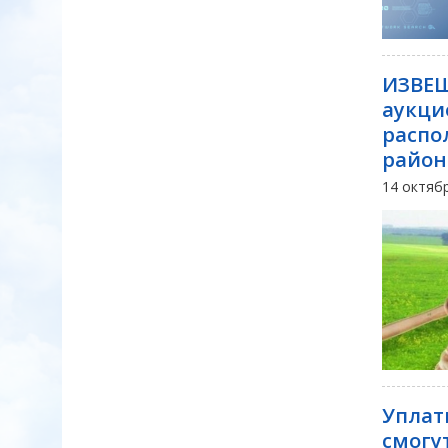
ИЗВЕЩ
аукци
распо
район
14 октяб
Уплат
смогу