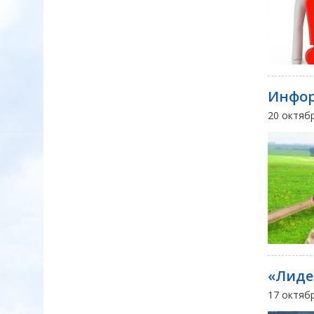
Инфор
20 октяб
«Лиде
17 октяб