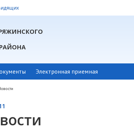
овидящих
РЯЖИНСКОГО
РАЙОНА
окументы
Электронная приемная
Новости
11
вости