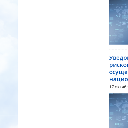
Уведо
риско
осуще
нацио
17 октяб