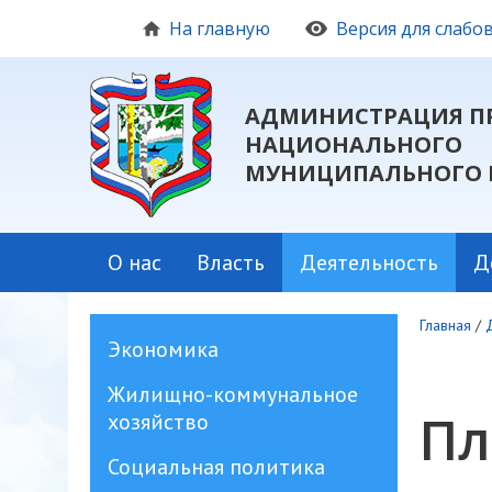
На главную
Версия для слаб
АДМИНИСТРАЦИЯ П
НАЦИОНАЛЬНОГО
МУНИЦИПАЛЬНОГО 
О нас
Власть
Деятельность
Д
Главная
/
Экономика
Жилищно-коммунальное
Пл
хозяйство
Социальная политика