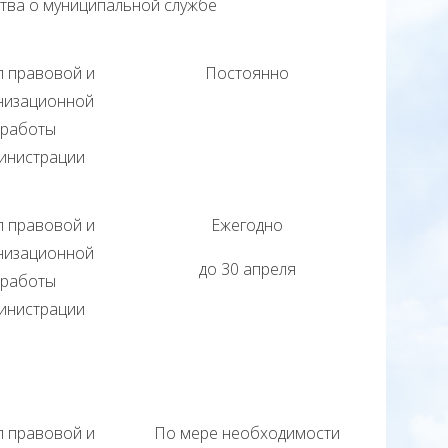
тва о муниципальной службе
л правовой и
Постоянно
низационной
работы
инистрации
л правовой и
Ежегодно
низационной
до 30 апреля
работы
инистрации
л правовой и
По мере необходимости