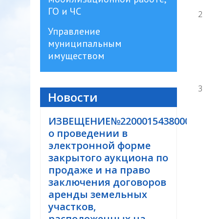
ГО и ЧС
2
Управление
муниципальным
имуществом
3
Новости
ИЗВЕЩЕНИЕ№220001543800000021
о проведении в
электронной форме
закрытого аукциона по
продаже и на право
заключения договоров
аренды земельных
участков,
расположенных на