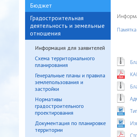
Бюджет
Информа
Градостроительная
деятельность и земельные
Памятка 
отношения
Информация для заявителей
Схема территориального
Бл
планирования
КА
Генеральные планы и правила
землепользования и
Бл
застройки
Ад
Нормативы
градостроительного
Ти
проектирования
Документация по планировке
Из
территории
Ст