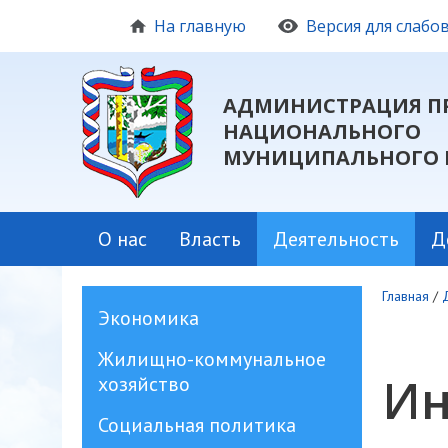
На главную
Версия для слаб
АДМИНИСТРАЦИЯ П
НАЦИОНАЛЬНОГО
МУНИЦИПАЛЬНОГО 
О нас
Власть
Деятельность
Д
Главная
/
Экономика
Жилищно-коммунальное
Ин
хозяйство
Социальная политика