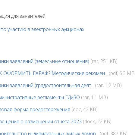
ция для заявителей
по участию в электронных аукционах
анки заявлений (земельные отношения)
(rar, 251 KB)
К ОФОРМИТЬ ГАРАЖ? Методические рекомен...
(pdf, 6.3 MB
анки заявлений (градостроительная деят...
(rar, 1.2 MB)
министративные регламенты ГДиЗО
(rar, 1.1 MB)
повая форма предостережения
(doc, 42 KB)
вещение о размещении отчета 2023
(docx, 22 KB)
роительство индивидуальных жилых домов...
(pdf, 387 KB)