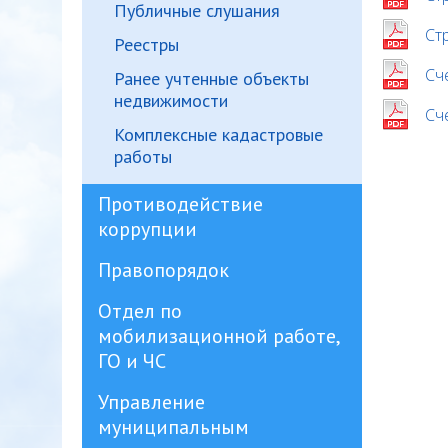
Публичные слушания
Ст
Реестры
Сче
Ранее учтенные объекты
недвижимости
Сче
Комплексные кадастровые
работы
Противодействие
коррупции
Правопорядок
Отдел по
мобилизационной работе,
ГО и ЧС
Управление
муниципальным