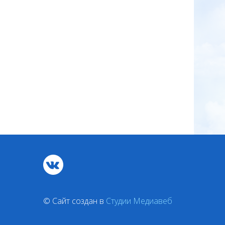
© Сайт создан в
Студии Медиавеб