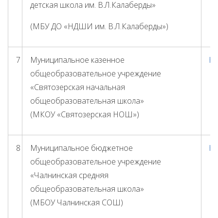
детская школа им. В.Л.Калаберды»
(МБУ ДО «НДШИ им. В.Л.Калаберды»)
7
Муниципальное казенное
ht
общеобразовательное учреждение
«Святозерская начальная
общеобразовательная школа»
(МКОУ «Святозерская НОШ»)
8
Муниципальное бюджетное
ht
общеобразовательное учреждение
«Чалнинская средняя
общеобразовательная школа»
(МБОУ Чалнинская СОШ)