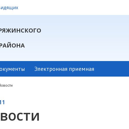
овидящих
РЯЖИНСКОГО
РАЙОНА
окументы
Электронная приемная
Новости
11
вости