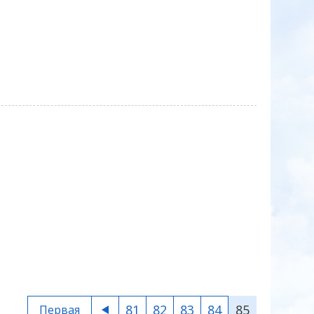
81
82
83
84
85
Первая