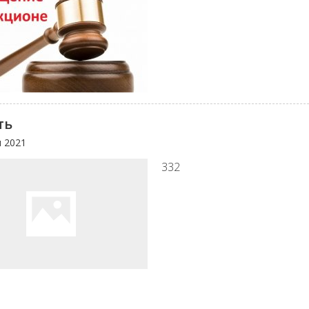
ть
я 2021
332