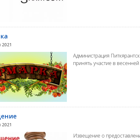
ка
я 2021
Администрация Питкярантск
принять участие в весенне
щение
я 2021
Извещение о предоставлени