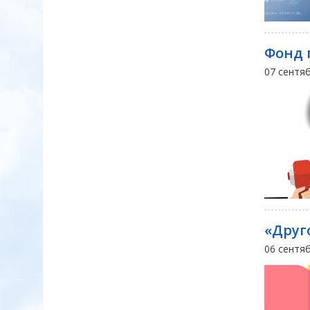
Фонд 
07 сентя
«Друг
06 сентя