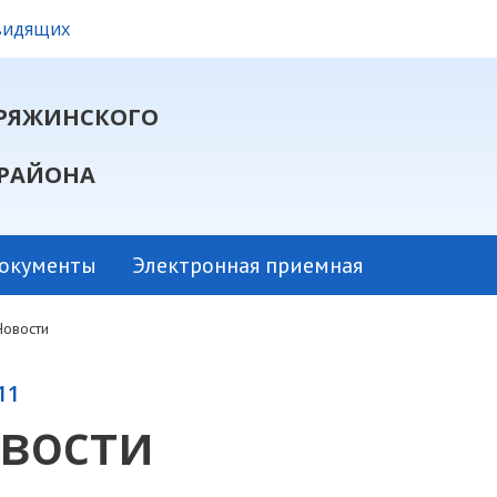
овидящих
РЯЖИНСКОГО
РАЙОНА
окументы
Электронная приемная
Новости
11
вости