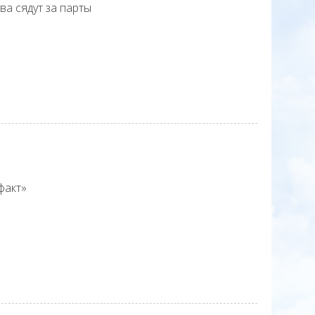
а сядут за парты
факт»