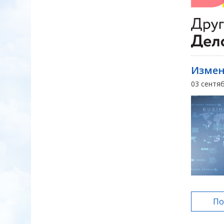
Измен
03 сентя
По