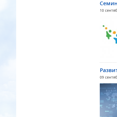
Семин
10 сентя
Разви
09 сентя