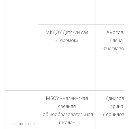
МКДОУ Детский сад
Амосова
«Теремок»
Елена
Вячеславов
МБОУ «Чалнинская
Данилова
средняя
Ирина
общеобразовательная
Леонидовн
школа»
Чалнинское