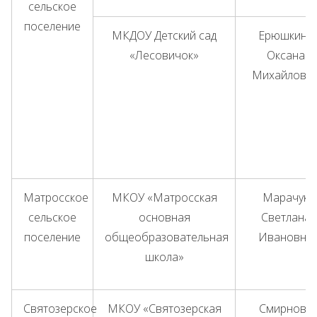
сельское
поселение
МКДОУ Детский сад
Ерюшкина
«Лесовичок»
Оксана
Михайловн
Матросское
МКОУ «Матросская
Марачук
сельское
основная
Светлана
поселение
общеобразовательная
Ивановна
школа»
Святозерское
МКОУ «Святозерская
Смирнова