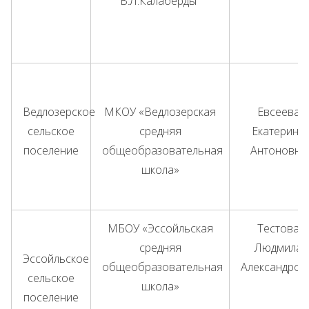
В.Л.Калаберды"
Ведлозерское
МКОУ «Ведлозерская
Евсеева
сельское
средняя
Екатерина
поселение
общеобразовательная
Антоновна
школа»
МБОУ «Эссойльская
Тестова
средняя
Людмила
Эссойльское
общеобразовательная
Александров
сельское
школа»
поселение