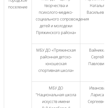
городское
творчества и
Наталья
поселение
психолого-медико-
Васильевн
социального сопровождения
детей и молодежи
Пряжинского района»
МБУ ДО «Пряжинская
Вайникка
районная детско-
Сергей
юношеская
Павлович
спортивная школа»
МБУ ДО
Иванова
"Национальная школа
Лариса
искусств имени
Сергеевна