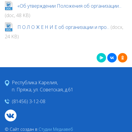
«Об утверждении Положения об организации...
(doc, 48 KB)
П О Л О Ж Е Н И Е об организации и про...
(docx,
24 KB)
Республика Карелия,
п. Пряжа, ул. Советская, д.61
(81456) 3-12-08
© Сайт создан в
Студии Медиавеб