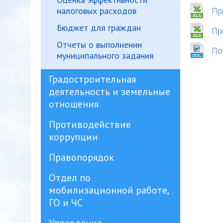
налоговых расходов
Пр
Бюджет для граждан
Пр
Отчеты о выполнении
По
муниципального задания
Градостроительная
деятельность и земельные
отношения
Противодействие
коррупции
Правопорядок
Отдел по
мобилизационной работе,
ГО и ЧС