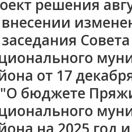
оект решения авгу
 внесении измене
 заседания Совет
ционального мун
йона от 17 декабр
 "О бюджете Пряж
ционального мун
йона на 2025 год 