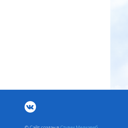
© Сайт создан в
Студии Медиавеб