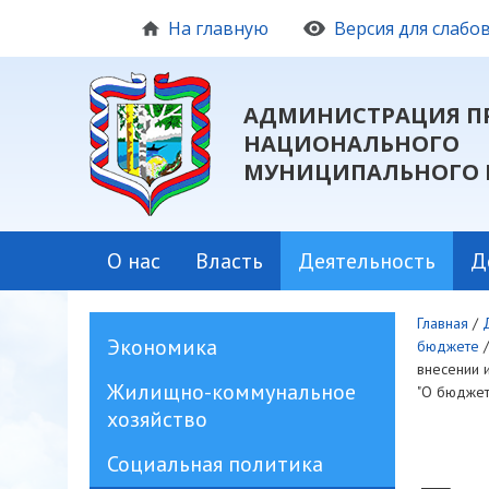
На главную
Версия для слаб
АДМИНИСТРАЦИЯ П
НАЦИОНАЛЬНОГО
МУНИЦИПАЛЬНОГО 
О нас
Власть
Деятельность
Д
Главная
/
Экономика
бюджете
внесении 
Жилищно-коммунальное
"О бюджет
хозяйство
Социальная политика