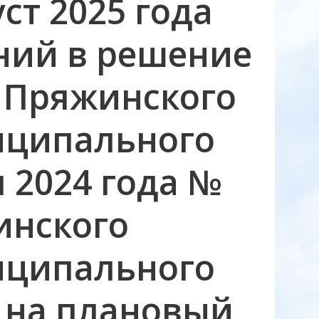
ст 2025 года
ний в решение
а Пряжинского
иципального
я 2024 года №
инского
иципального
и на плановый