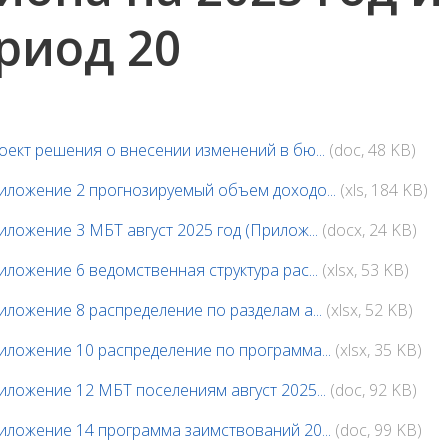
риод 20
оект решения о внесении изменений в бю...
(doc, 48 KB)
иложение 2 прогнозируемый объем доходо...
(xls, 184 KB)
иложение 3 МБТ август 2025 год (Прилож...
(docx, 24 KB)
иложение 6 ведомственная структура рас...
(xlsx, 53 KB)
иложение 8 распределение по разделам а...
(xlsx, 52 KB)
иложение 10 распределение по программа...
(xlsx, 35 KB)
иложение 12 МБТ поселениям август 2025...
(doc, 92 KB)
иложение 14 программа заимствований 20...
(doc, 99 KB)