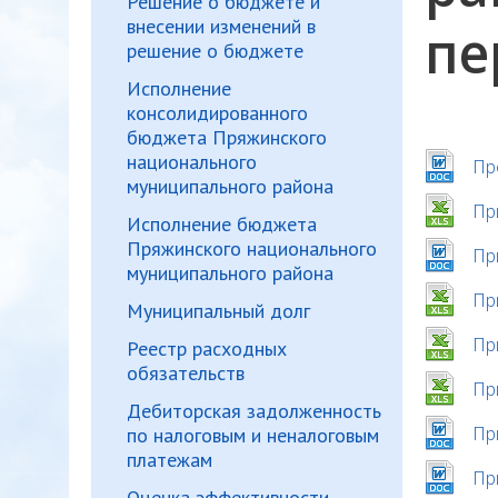
Решение о бюджете и
внесении изменений в
пе
решение о бюджете
Исполнение
консолидированного
бюджета Пряжинского
национального
Пр
муниципального района
Пр
Исполнение бюджета
Пряжинского национального
Пр
муниципального района
Пр
Муниципальный долг
Пр
Реестр расходных
обязательств
Пр
Дебиторская задолженность
Пр
по налоговым и неналоговым
платежам
Пр
Оценка эффективности