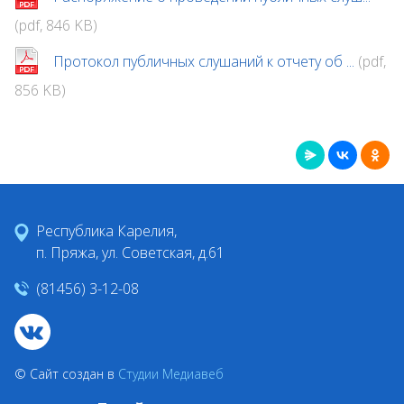
(pdf, 846 KB)
Протокол публичных слушаний к отчету об ...
(pdf,
856 KB)
Республика Карелия,
п. Пряжа, ул. Советская, д.61
(81456) 3-12-08
© Сайт создан в
Студии Медиавеб