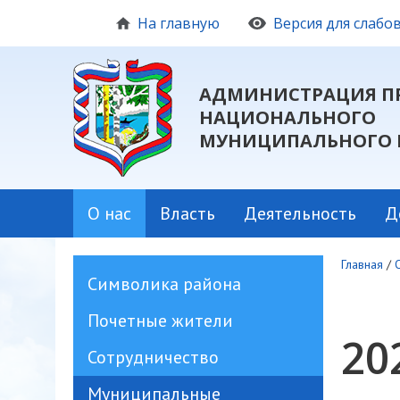
На главную
Версия для слаб
АДМИНИСТРАЦИЯ П
НАЦИОНАЛЬНОГО
МУНИЦИПАЛЬНОГО 
О нас
Власть
Деятельность
Д
Главная
/
Символика района
Почетные жители
20
Сотрудничество
Муниципальные