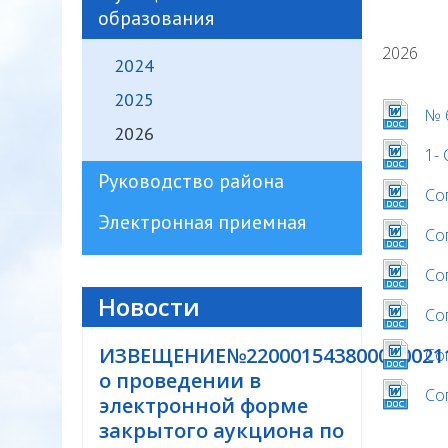
образования
2026
2024
2025
№ 
2026
1-
Руководство района
Со
Электронная приемная
Со
Со
Новости
Со
ИЗВЕЩЕНИЕ№220001543800000021
Со
о проведении в
Со
электронной форме
закрытого аукциона по