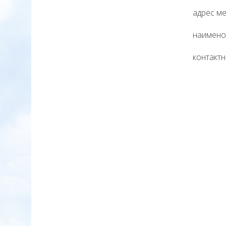
адрес м
наимено
контактн