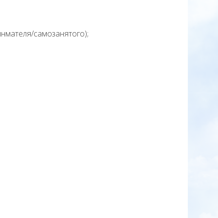
нмателя/самозанятого);