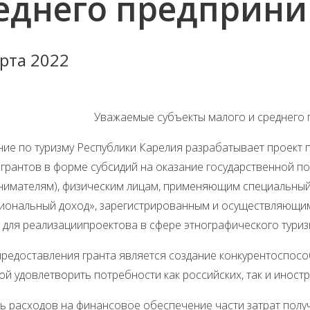
еднего предприни
рта 2022
Уважаемые субъекты малого и среднего 
ние по туризму Республики Карелия разрабатывает проект 
 грантов в форме субсидий на оказание государственной 
нимателям), физическим лицам, применяющим специальный
иональный доход», зарегистрированным и осуществляющим
 для реализациипроектова в сфере этнографического туриз
едоставления гранта является создание конкурентоспособ
й удовлетворить потребности как российских, так и иностр
ь расходов на финансовое обеспечение части затрат получ