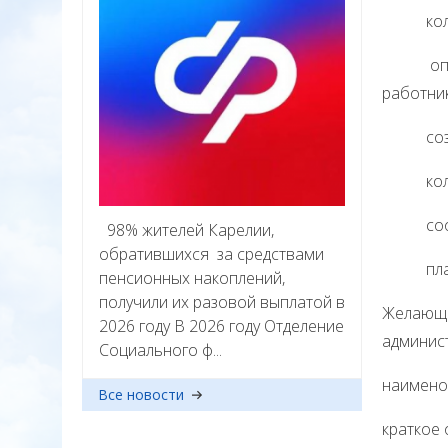
количес
опыт ра
работни
создан
количес
соответ
98% жителей Карелии,
обратившихся за средствами
планиру
пенсионных накоплений,
получили их разовой выплатой в
Желающим
2026 году В 2026 году Отделение
админист
Социального ф...
наимено
Все новости
краткое 