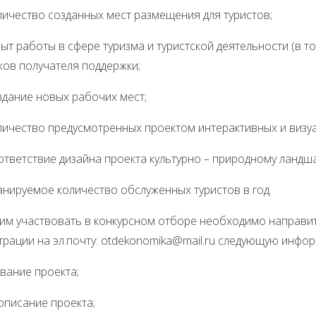
тво созданных мест размещения для туристов;
боты в сфере туризма и туристской деятельности (в том
ков получателя поддержки;
ие новых рабочих мест;
тво предусмотренных проектом интерактивных и визуа
ствие дизайна проекта культурно – природному ландша
емое количество обслуженных туристов в год.
 участвовать в конкурсном отборе необходимо направить 
рации на эл.почту: otdekonomika@mail.ru следующую инфо
вание проекта;
описание проекта;