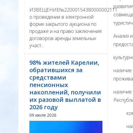
развития
ИЗВЕЩЕНИЕ№22000154380000002111
совмеще
о проведении в электронной
туристич
форме закрытого аукциона по
продаже и на право заключения
Анализ и
договоров аренды земельных
предоста
участ...
культурн
98% жителей Карелии,
обратившихся за
наличие 
средствами
прожива
пенсионных
накоплений, получили
наличие
их разовой выплатой в
Республи
2026 году
комплек
09 июля 2026
наличие