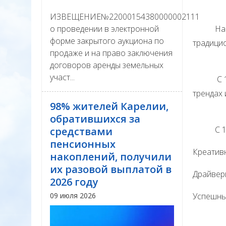
ИЗВЕЩЕНИЕ№22000154380000002111
о проведении в электронной
На Фору
форме закрытого аукциона по
традици
продаже и на право заключения
договоров аренды земельных
участ...
С 11.00
трендах 
98% жителей Карелии,
обратившихся за
С 14.00
средствами
пенсионных
Креатив
накоплений, получили
их разовой выплатой в
Драйвер
2026 году
09 июля 2026
Успешны