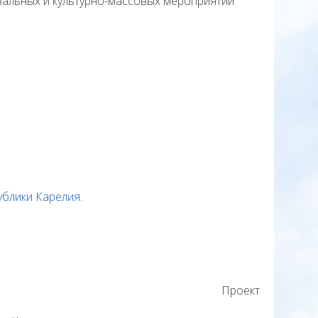
вальных и культурно-массовых мероприятий
ублики Карелия
.
Проект