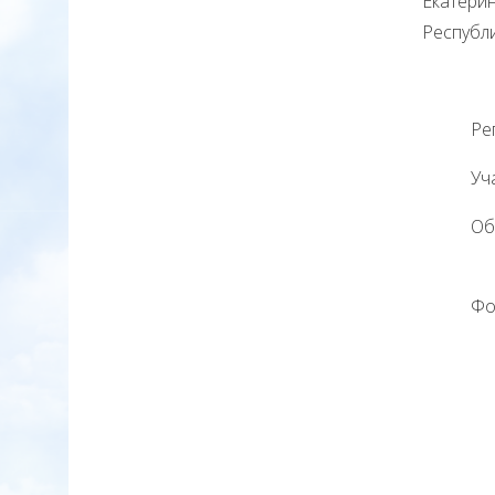
Екатери
Республи
Регист
Участие
Обязат
Форум 