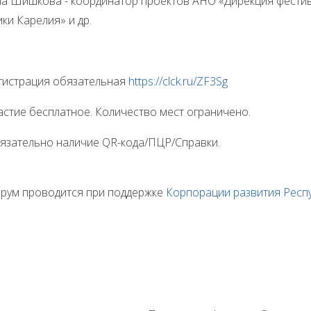
на Шишкова - координатор проектов АНО «Дирекция фести
ки Карелия» и др.
рация обязательная
https://clck.ru/ZF3Sg
 бесплатное. Количество мест ограничено.
ельно наличие QR-кода/ПЦР/Справки.
проводится при поддержке
Корпорации развития Респ