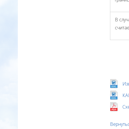
В слу
счита
Из
КА
Сх
Вернутьс