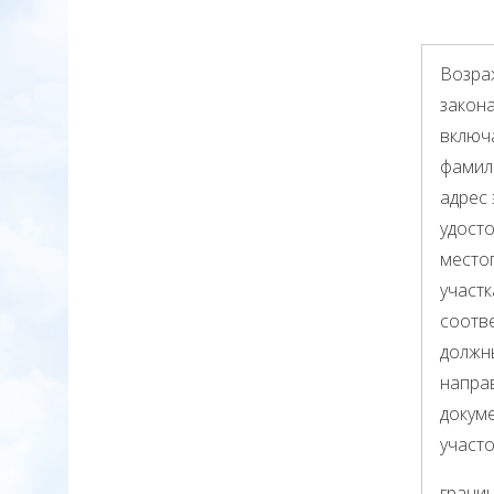
Возра
закона
включ
фамили
адрес 
удост
место
участк
соотв
должн
напра
докум
участ
границ