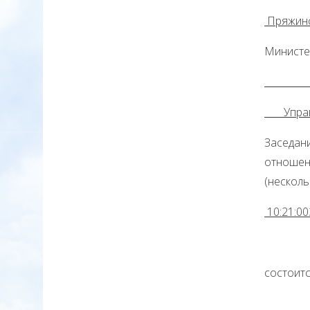
Пряжинс
Министе
отно
Управл
Заседани
отношен
(нескол
10:2
состоитс