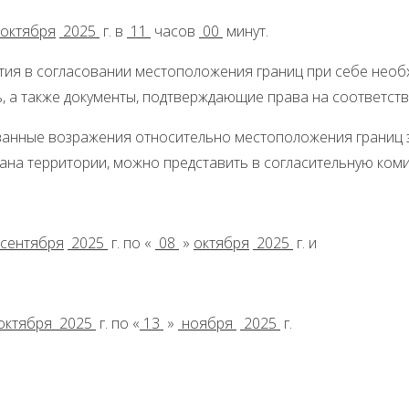
октября
2025
г. в
11
часов
00
минут.
стия в согласовании местоположения границ при себе нео
, а также документы, подтверждающие права на соответст
анные возражения относительно местоположения границ з
лана территории, можно представить в согласительную ко
сентября
2025
г. по «
08
»
октя
бря
2025
г. и
октября
2025
г. по «
13
»
ноября
2025
г.