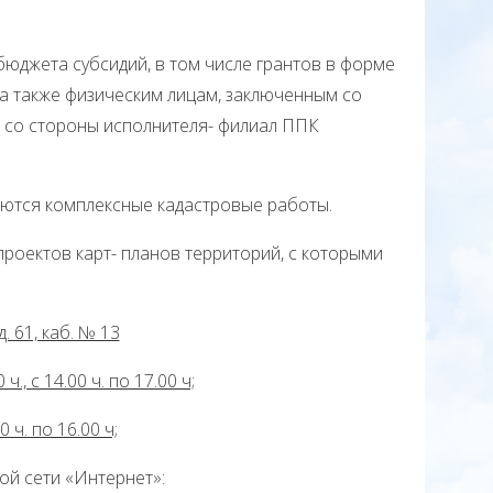
бюджета субсидий, в том числе грантов в форме
а также физическим лицам, заключенным со
, со стороны исполнителя- филиал ППК
ются комплексные кадастровые работы.
роектов карт- планов территорий, с которыми
д. 61, каб. № 13
ч., с 14.00 ч. по 17.00 ч;
0 ч. по 16.00 ч;
й сети «Интернет»: