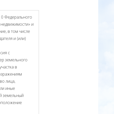
.10 Федерального
е недвижимости» и
ие, в том числе
ателя и (или)
сия с
ер земельного
участка в
возражениям
во лица,
или иные
ой земельный
тоположение
.