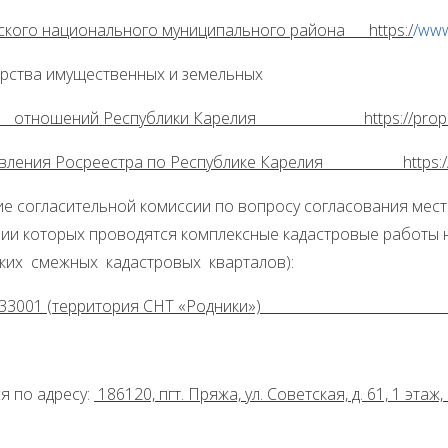
кого национального муниципального района https:/
/ww
рства имущественных и земельных
шений Республики Карелия
https://prope
ения Росреестра по Республике Карелия
https://r
е согласительной комиссии по вопросу согласования мест
ии которых проводятся комплексные кадастровые работы 
ьких смежных кадастровых кварталов):
1:0033001 (территория СНТ «
я по адресу:
186120, пгт. Пряжа, ул. Советская, д. 61, 1