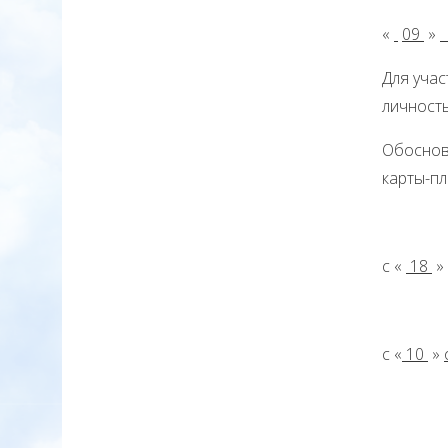
«
09
»
Для уча
личность
Обоснов
карты-п
с «
18
»
с «
10
»