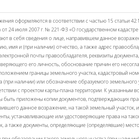
жения оформляются в соответствии с частью 15 статьи 42
 от 24 июля 2007 г. № 221-ФЗ «О государственном кадастр
ают в себя сведения о лице, направившем данное возражен
ю, имя и (при наличии) отчество, а также адрес правооблад
электронной почты правообладателя, реквизиты документа,
оверяющего его личность, обоснование причин его несогла
положением границы земельного участка, кадастровый ном
а (при наличии) или обозначение образуемого земельного 
етствии с проектом карты-плана территории. К указанным 
ы быть приложены копии документов, подтверждающих пра
вившего данное возражение, на такой земельный участок, 
енты, устанавливающие или удостоверяющие права на так
ок, а также документы, определяющие (определявшие) мес
 при образовании такого земельного участка (при наличии)