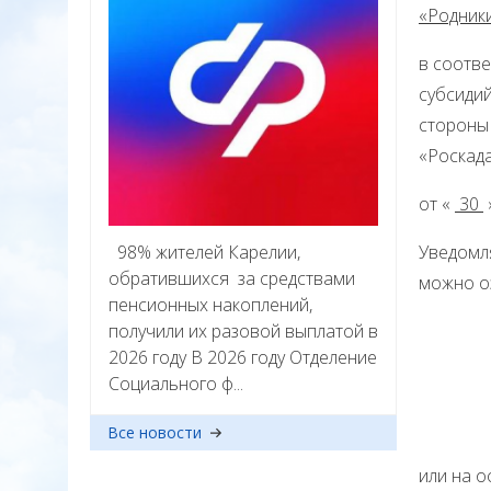
«Родник
в соотве
субсиди
стороны 
«Роскад
от «
30
98% жителей Карелии,
Уведомля
обратившихся за средствами
можно о
пенсионных накоплений,
получили их разовой выплатой в
2026 году В 2026 году Отделение
Социального ф...
Все новости
или на 