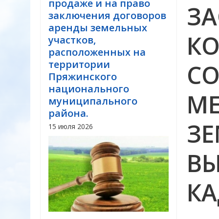
продаже и на право
ЗА
заключения договоров
аренды земельных
КО
участков,
расположенных на
территории
С
Пряжинского
национального
М
муниципального
района.
ЗЕ
15 июля 2026
В
КА