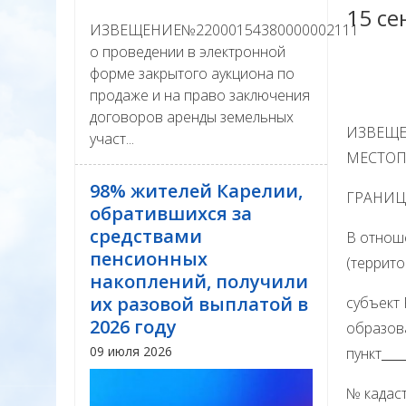
15 се
ИЗВЕЩЕНИЕ№22000154380000002111
о проведении в электронной
форме закрытого аукциона по
продаже и на право заключения
договоров аренды земельных
ИЗВЕЩЕ
участ...
МЕСТО
98% жителей Карелии,
ГРАНИЦ
обратившихся за
средствами
В отнош
пенсионных
(террито
накоплений, получили
их разовой выплатой в
субъект
2026 году
образов
09 июля 2026
пункт
№ кадаст