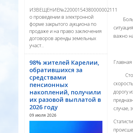
ИЗВЕЩЕНИЕ№22000154380000002111
о проведении в электронной
Большая
форме закрытого аукциона по
ситуация
продаже и на право заключения
важно на
договоров аренды земельных
участ...
98% жителей Карелии,
Главная
обратившихся за
Стоящая
средствами
скорость
пенсионных
накоплений, получили
дорогу и
их разовой выплатой в
предназ
2026 году
случае, 
09 июля 2026
Статист
происше