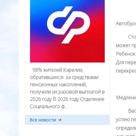
Автобус
Стоящий
может п
Ребенок 
Для пер
98% жителей Карелии,
перекре
обратившихся за средствами
пенсионных накоплений,
получили их разовой выплатой в
Медленн
2026 году В 2026 году Отделение
Социального ф...
Весьма 
успею пе
Все новости
определи