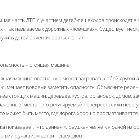
 часть ДТП с участием детей-пешеходов происходят в 
х - так называемых дорожных «ловушках». Существует нес
учить детей ориентироваться в них.
 опасность – стоящая машина!
 машина опасна: она может закрывать собой другой ав
ю, мешает вовремя заметить опасность. Объясните ребенку
з-за стоящих машин, деревьев, кустов, остановок, домов, 
наченные места - это регулируемый перекресток или нерег
это может быть место, где дорога хорошо просматривается
ика показывает, что данная «ловушка» является одной из 
ствий с участием детей-пешеходов.