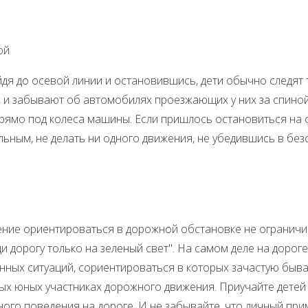
ой
о осевой линии и остановившись, дети обычно следят т
 и забывают об автомобилях проезжающих у них за спиной
прямо под колеса машины. Если пришлось остановиться на 
ьным, не делать ни одного движения, не убедившись в без
ориентироваться в дорожной обстановке не ограничив
и дорогу только на зеленый свет". На самом деле на дорог
ных ситуаций, сориентироваться в которых зачастую быва
ых юных участниках дорожного движения. Приучайте детей
ого поведения на дороге. И не забывайте, что личный при