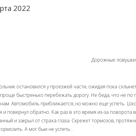
рта 2022
Дорожные ловушки
к остановился у проезжей части, ожидая пока схлынет п
 проще быстренько перебежать дорогу. Не беда, что не по
нам. Автомобиль приближается, но можно еще успеть. Школ
я и повернул обратно. Как раз в это время из-за поворота
анный и закрыл от страха глаза. Скрежет тормозов, протя
тормозить. А мог быи не успеть…