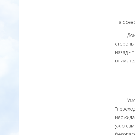
На осев
Дойдя д
стороны,
назад - 
внимател
Умение 
"переход
неожидан
уж о сам
безопасн