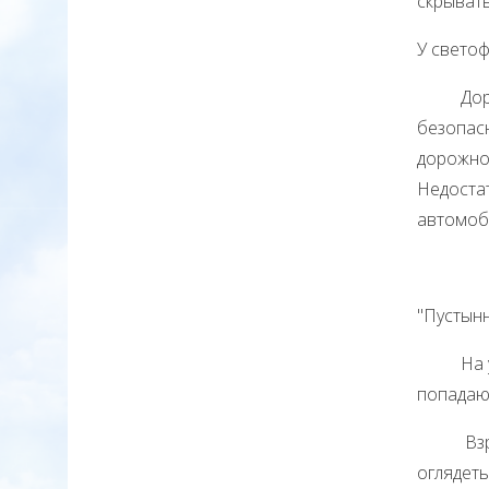
скрывать
У свето
Дорожна
безопасн
дорожног
Недостат
автомоби
"Пустын
На улиц
попадаю
Взрослы
оглядеть