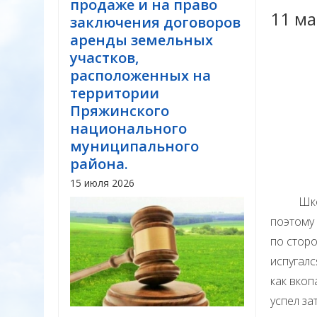
продаже и на право
11 ма
заключения договоров
аренды земельных
участков,
расположенных на
территории
Пряжинского
национального
муниципального
района.
15 июля 2026
Школьни
поэтому
по сторо
испугалс
как вкоп
успел за