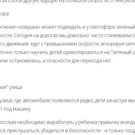
 за собой другую, идущую на большой скорости, о чем реб
фора
я «ловушка» может поджидать и у светофора: зеленый с
ости. Сегодня на дорогах мы довольно часто сталкиваемся
о движения: едут с превышением скорости, игнорируя сиг
очно только научить детей ориентироваться на "зеленый с
ли остановились, и опасности для перехода нет.
ная" улица
е, где автомобили появляются редко, дети зачастую выбе
т под машину.
м необходимо выработать у ребенка привычку всегда п
ся, прислушаться, убедиться в безопасности - и только тог